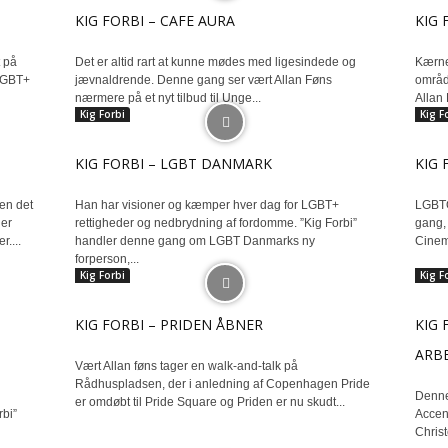
KIG FORBI – CAFE AURA
KIG 
 på
Det er altid rart at kunne mødes med ligesindede og
Kærne
 LGBT+
jævnaldrende. Denne gang ser vært Allan Føns
område
nærmere på et nyt tilbud til Unge...
Allan 
Kig Forbi
Kig F
KIG FORBI – LGBT DANMARK
KIG 
en det
Han har visioner og kæmper hver dag for LGBT+
LGBTQ
ner
rettigheder og nedbrydning af fordomme. ”Kig Forbi”
gang, 
....
handler denne gang om LGBT Danmarks ny
Cinema
forperson,...
Kig Forbi
Kig F
KIG FORBI – PRIDEN ÅBNER
KIG 
ARB
Vært Allan føns tager en walk-and-talk på
Rådhuspladsen, der i anledning af Copenhagen Pride
Denne
er omdøbt til Pride Square og Priden er nu skudt...
bi”
Accen
Chris