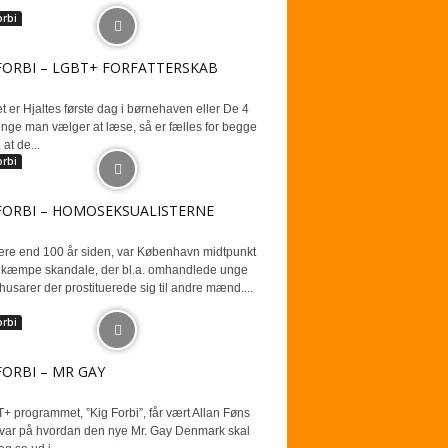
orbi
FORBI – LGBT+ FORFATTERSKAB
 er Hjaltes første dag i børnehaven eller De 4
nge man vælger at læse, så er fælles for begge
 at de...
orbi
FORBI – HOMOSEKSUALISTERNE
ere end 100 år siden, var København midtpunkt
n kæmpe skandale, der bl.a. omhandlede unge
usarer der prostituerede sig til andre mænd....
orbi
FORBI – MR GAY
+ programmet, ”Kig Forbi”, får vært Allan Føns
 svar på hvordan den nye Mr. Gay Denmark skal