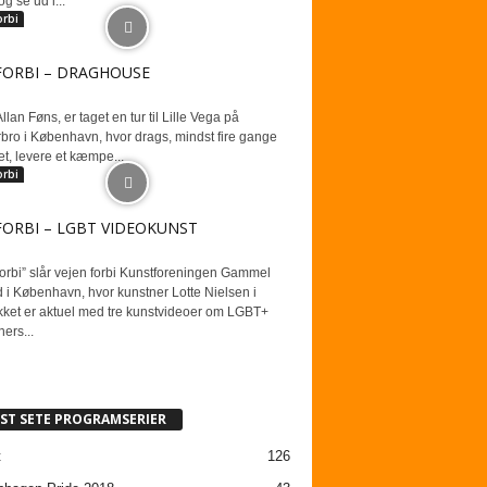
g se ud i...
orbi
FORBI – DRAGHOUSE
llan Føns, er taget en tur til Lille Vega på
bro i København, hvor drags, mindst fire gange
t, levere et kæmpe...
orbi
FORBI – LGBT VIDEOKUNST
orbi” slår vejen forbi Kunstforeningen Gammel
 i København, hvor kunstner Lotte Nielsen i
ikket er aktuel med tre kunstvideoer om LGBT+
ers...
ST SETE PROGRAMSERIER
t
126