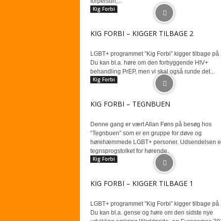
forperson,...
Kig Forbi
KIG FORBI – KIGGER TILBAGE 2
LGBT+ programmet ”Kig Forbi” kigger tilbage på
Du kan bl.a. høre om den forbyggende HIV+
behandling PrEP, men vi skal også runde det...
Kig Forbi
KIG FORBI – TEGNBUEN
Denne gang er vært Allan Føns på besøg hos
“Tegnbuen” som er en gruppe for døve og
hørehæmmede LGBT+ personer. Udsendelsen e
tegnsprogstolket for hørende.
Kig Forbi
KIG FORBI – KIGGER TILBAGE 1
LGBT+ programmet ”Kig Forbi” kigger tilbage på
Du kan bl.a. gense og høre om den sidste nye