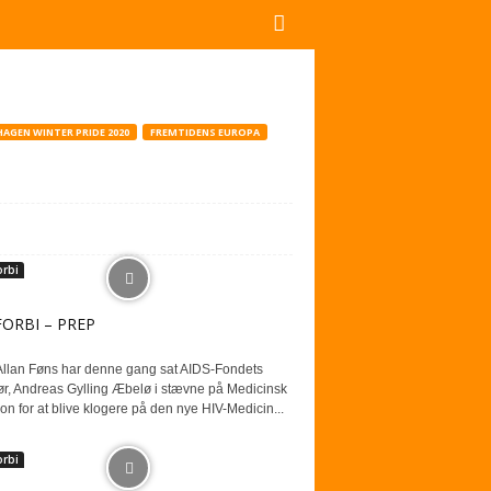
AGEN WINTER PRIDE 2020
FREMTIDENS EUROPA
orbi
FORBI – PREP
Allan Føns har denne gang sat AIDS-Fondets
ør, Andreas Gylling Æbelø i stævne på Medicinsk
n for at blive klogere på den nye HIV-Medicin...
orbi