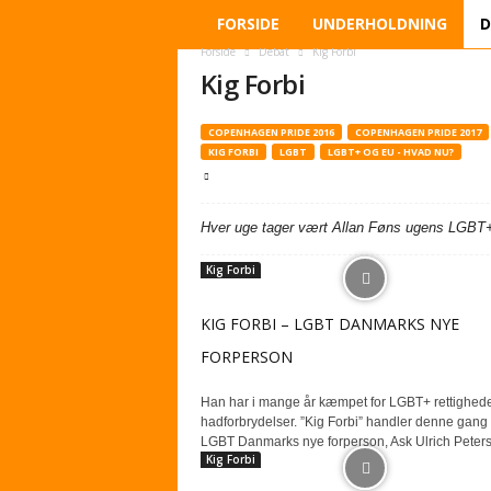
W
FORSIDE
UNDERHOLDNING
D
a
Forside
Debat
Kig Forbi
t
Kig Forbi
c
h
o
COPENHAGEN PRIDE 2016
COPENHAGEN PRIDE 2017
u
KIG FORBI
LGBT
LGBT+ OG EU - HVAD NU?
t
Hver uge tager vært Allan Føns ugens LGBT+ e
Kig Forbi
KIG FORBI – LGBT DANMARKS NYE
FORPERSON
Han har i mange år kæmpet for LGBT+ rettighed
hadforbrydelser. ”Kig Forbi” handler denne gang
LGBT Danmarks nye forperson, Ask Ulrich Peterse
Kig Forbi