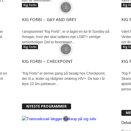
1...
kan se seksualitet...
være o
Kig Forbi
Kig F
KIG FORBI – GAY AND GREY
KIG 
an
I programmet ”Kig Forbi”, er vi taget en tur til Sundby på
Vært A
at
Amager, hvor der skal opføres nye LGBT+ venlige
Vester
seniorboliger. Det er foreningen...
om åre
Kig Forbi
Kig F
KIG FORBI – CHECKPOINT
KIG 
ed en
”Kig Forbi” er denne gang på besøg hos Checkpoint,
”Kig F
rt
der bl.a. tester og rådgiver omkring HIV+. De kan i år
Strand
fejre 10 års jubilæum...
øjebl
person
NYESTE PROGRAMMER
ME
Deba