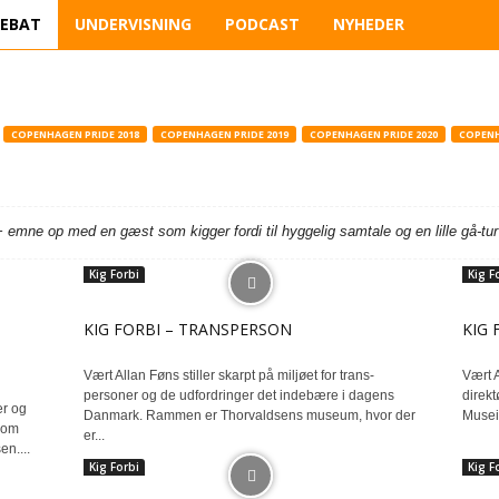
EBAT
UNDERVISNING
PODCAST
NYHEDER
COPENHAGEN PRIDE 2018
COPENHAGEN PRIDE 2019
COPENHAGEN PRIDE 2020
COPENH
mne op med en gæst som kigger fordi til hyggelig samtale og en lille gå-tur
Kig Forbi
Kig F
KIG FORBI – TRANSPERSON
KIG 
Vært Allan Føns stiller skarpt på miljøet for trans-
Vært 
personer og de udfordringer det indebære i dagens
direkt
er og
Danmark. Rammen er Thorvaldsens museum, hvor der
Museio
 om
er...
n....
Kig Forbi
Kig F