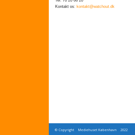
Tel. 70 20 66 20
Kontakt os:
kontakt@watchout.dk
© Copyright
Mediehuset København
2022