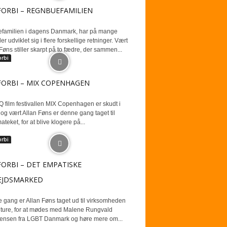
FORBI – REGNBUEFAMILIEN
familien i dagens Danmark, har på mange
r udviklet sig i flere forskellige retninger. Vært
Føns stiller skarpt på to fædre, der sammen...
orbi
FORBI – MIX COPENHAGEN
 film festivallen MIX Copenhagen er skudt i
og vært Allan Føns er denne gang taget til
teket, for at blive klogere på...
orbi
FORBI – DET EMPATISKE
EJDSMARKED
 gang er Allan Føns taget ud til virksomheden
ture, for at mødes med Malene Rungvald
tensen fra LGBT Danmark og høre mere om...