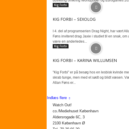
udvikling omkring Worldpride- og Eurogames 202
Kig Forbi
KIG FORBI – SEXOLOG
I 4. del af programserien Drag Night, har vært All
Føns inviteret drag Jaxie i studiet til en snak, om 
være en anderledes...
Kig Forbi
KIG FORBI – KARINA WILLUMSEN
”Kig Forbi” er på besøg hos en lesbisk kvinde m
skrab tunge, men med et sødt og blidt væsen. Væ
Allan Føns er...
Indlæs flere
Watch Out!
co./Mediehuset København
Aldersrogade 6C, 3
2100 København Ø