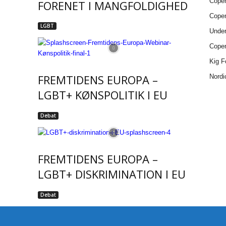
Copen
FORENET I MANGFOLDIGHED
Copen
LGBT
Under
Copen
Kig F
FREMTIDENS EUROPA –
Nordi
LGBT+ KØNSPOLITIK I EU
Debat
FREMTIDENS EUROPA –
LGBT+ DISKRIMINATION I EU
Debat