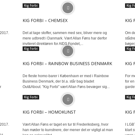
Kig Forbi
Kig F
KIG FORBI – CHEMSEX
KIG 
 2017.
Det at tage stoffer, sammen med sex, bliver mere og
Om det
mere udbredt i Danmark. Vært Allan Føns har derfor
stådre
inviteret direktøren for AIDS Fondet,...
bøger,
Kig Forbi
Kig F
KIG FORBI – RAINBOW BUSINESS DENMARK
KIG 
De fleste homo-barer i København er med i Rainbow
For m
Business Denmark, der bl.a. står bag bladet
for e
r
Out&About. ”Kig Forbi” vært Allan Føns bevæger sig...
gardeh
Kig Forbi
Kig F
KIG FORBI – HOMOKUNST
KIG 
 2017.
Vært Allan Føns er taget en tur til Frederiksberg, hvor
I LGBT
han møder to kunstnere, der mener det er vigtigt at man
klart