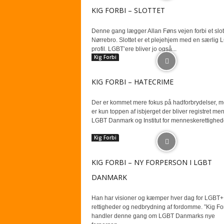
KIG FORBI – SLOTTET
Denne gang lægger Allan Føns vejen forbi et slot
Nørrebro. Slottet er et plejehjem med en særlig
profil. LGBT’ere bliver jo også...
Kig Forbi
KIG FORBI – HATECRIME
Der er kommet mere fokus på hadforbrydelser, m
er kun toppen af isbjerget der bliver registret me
LGBT Danmark og Institut for menneskerettigheder
Kig Forbi
KIG FORBI – NY FORPERSON I LGBT
DANMARK
Han har visioner og kæmper hver dag for LGBT+
rettigheder og nedbrydning af fordomme. ”Kig For
handler denne gang om LGBT Danmarks nye