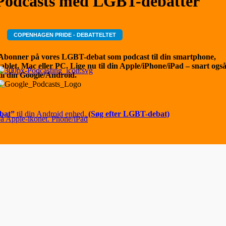
Podcasts med LGBT-debatter
COPENHAGEN PRIDE - DEBATTELTET
Abonner på vores LGBT-debat som podcast til din smartphone,
tablet, Mac eller PC. Lige nu til din Apple/iPhone/iPad – snart ogs
til din Google/Android.
bat”
til din Android enhed.
(Søg efter LGBT-debat)
på Apple-ikonet. Phone/iPad