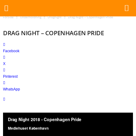
Forside
Underholdning
Dragnight
Drag Night – Copenhagen Pride
W
a
DRAG NIGHT – COPENHAGEN PRIDE
t
c
h
Facebook
o
u
X
t
Pinterest
WhatsApp